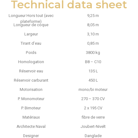
Technical data sheet
Longueur Hors tout (avec
9,25 m
plateforme)
Longueur de coque
8,05 m
Largeur
3,10 m
Tirant d’eau
0,85 m
Poids
3800 kg
Homologation
B8 – C10
Réservoir eau
135 L
Réservoir carburant
450 L
Motorisation
mono/bi moteur
P. Monomoteur
270 – 370 CV
P. Bimoteur
2 x 195 CV
Matériaux
fibre de verre
Architecte Naval
Joubert-Nivelt
Designer
Danglade