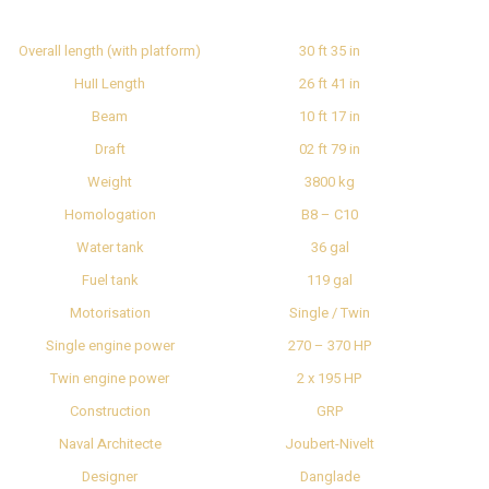
Overall length (with platform)
30 ft 35 in
HuII Length
26 ft 41 in
Beam
10 ft 17 in
Draft
02 ft 79 in
Weight
3800 kg
Homologation
B8 – C10
Water tank
36 gal
Fuel tank
119 gal
Motorisation
Single / Twin
Single engine power
270 – 370 HP
Twin engine power
2 x 195 HP
Construction
GRP
Naval Architecte
Joubert-Nivelt
Designer
Danglade