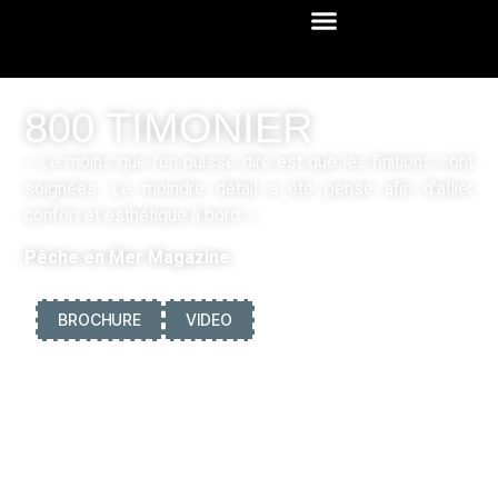
800 TIMONIER
« Le moins que l’on puisse dire est que les finitions sont
soignées. Le moindre détail a été pensé afin d’allier
confort et esthétique à bord. »
Pêche en Mer Magazine
BROCHURE
VIDEO